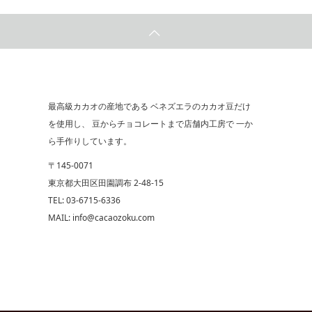
最高級カカオの産地である ベネズエラのカカオ豆だけ
を使用し、 豆からチョコレートまで店舗内工房で 一か
ら手作りしています。
〒145-0071
東京都大田区田園調布 2-48-15
TEL: 03-6715-6336
MAIL: info@cacaozoku.com